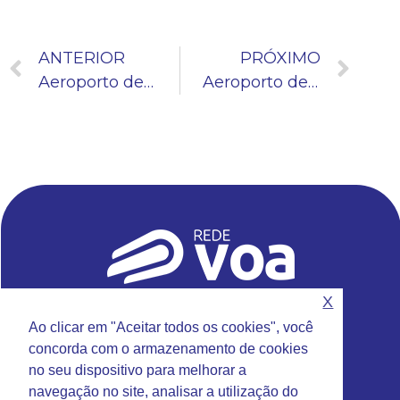
ANTERIOR
PRÓXIMO
Aeroporto de Sorocaba se prepara para internacionalização e chegada do posto de emissão de passaportes
Aeroporto de Araraquara oficializa chegada dos voos comerciais diários da Azul
X
Sede da Rede VOA
Ao clicar em "Aceitar todos os cookies", você
Rua Emilio Antonon, 777 – Jundiaí – SP
concorda com o armazenamento de cookies
Fone: (11) 4585-9740
no seu dispositivo para melhorar a
Email:
contato@redevoa.com.br
navegação no site, analisar a utilização do