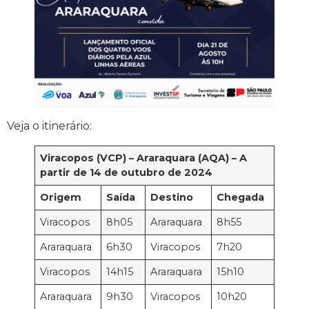
Veja o itinerário:
Viracopos (VCP) – Araraquara (AQA) – A
partir de 14 de outubro de 2024
Origem
Saída
Destino
Chegada
Viracopos
8h05
Araraquara
8h55
Araraquara
6h30
Viracopos
7h20
Viracopos
14h15
Araraquara
15h10
Araraquara
9h30
Viracopos
10h20