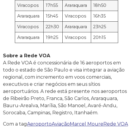
Viracopos
17h55
Araraquara
18h50
Araraquara
15h45
Viracopos
16h35
Viracopos
22h30
Araraquara
23h25
Araraquara
19h25
Viracopos
20h15
Sobre a Rede VOA
A Rede VOA é concessionária de 16 aeroportos em
todo o estado de São Paulo e visa integrar a aviação
regional, com incremento em voos comerciais,
executivos e criar negócios em seus sítios
aeroportuários. A rede está presente nos aeroportos
de Ribeirão Preto, Franca, São Carlos, Araraquara,
Bauru-Arealva, Marília, São Manoel, Avaré-Andu,
Sorocaba, Campinas, Registro, Itanhaém.
Com a tag
Aeroporto
Aviação
Marcel Moure
Rede VOA