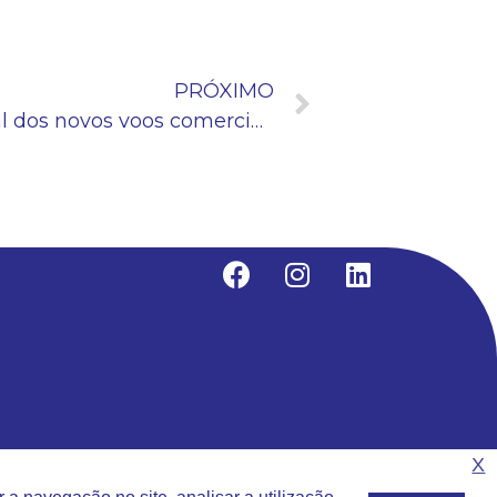
PRÓXIMO
Araraquara: lançamento oficial dos novos voos comerciais acontece na próxima quarta-feira (21)
X