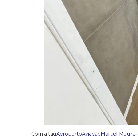
Com a tag
Aeroporto
Aviação
Marcel Moure