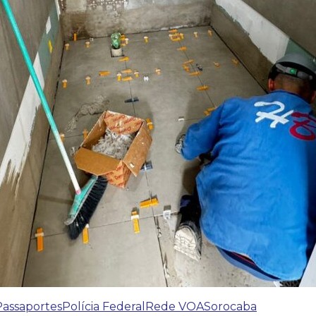
Passaportes
Polícia Federal
Rede VOA
Sorocaba