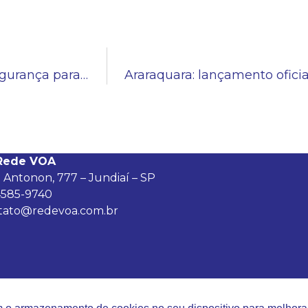
Araraquara: Rede VOA discute ações de segurança para início dos voos comerciais
Rede VOA
 Antonon, 777 – Jundiaí – SP
 4585-9740
tato@redevoa.com.br