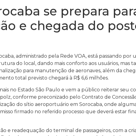
rocaba se prepara par
ção e chegada do pos
caba, administrado pela Rede VOA, está passando por um
utura do local, dando mais conforto aos usuários, mas t
onalização para manutenção de aeronaves, além da chega
mento total previsto chegará à R$ 6,6 milhões.
onais no Estado São Paulo e vem a público reiterar seu 
polz, conforme preconizado pelo Contrato de Concessão 
alização do sítio aeroportuário em Sorocaba, onde algum
sso firmado no referido processo que deverá estar final
ação e readequação do terminal de passageiros, com a c