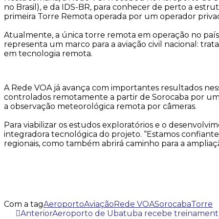
no Brasil), e da IDS-BR, para conhecer de perto a estru
primeira Torre Remota operada por um operador privado
Atualmente, a única torre remota em operação no país
representa um marco para a aviação civil nacional: trat
em tecnologia remota.
A Rede VOA já avança com importantes resultados ness
controlados remotamente a partir de Sorocaba por um 
a observação meteorológica remota por câmeras.
Para viabilizar os estudos exploratórios e o desenvo
integradora tecnológica do projeto. “Estamos confiante
regionais, como também abrirá caminho para a ampliaçã
Com a tag
Aeroporto
Aviação
Rede VOA
Sorocaba
Torre
Anterior
Aeroporto de Ubatuba recebe treinamento