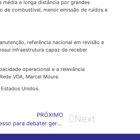
 média e longa distância por grandes
o de combustível, menor emissão de ruídos e
nutenção, referência nacional em revisão e
ssui infraestrutura capaz de receber
acidade operacional e a relevância
a Rede VOA, Marcel Moure.
 Estados Unidos.
PRÓXIMO
Next
ABRAPAVAA promove 3º Congresso para debater gerenciamento de crise e segurança aérea