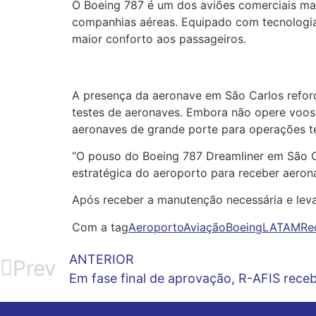
O Boeing 787 é um dos aviões comerciais mai
companhias aéreas. Equipado com tecnologia
maior conforto aos passageiros.
A presença da aeronave em São Carlos reforç
testes de aeronaves. Embora não opere voos c
aeronaves de grande porte para operações t
“O pouso do Boeing 787 Dreamliner em São C
estratégica do aeroporto para receber aeron
Após receber a manutenção necessária e leva
Com a tag
Aeroporto
Aviação
Boeing
LATAM
Re
ANTERIOR
Prev