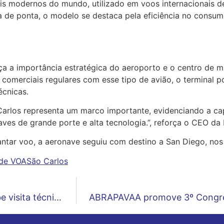
s modernos do mundo, utilizado em voos internacionais de
 de ponta, o modelo se destaca pela eficiência no consum
a a importância estratégica do aeroporto e o centro de ma
omerciais regulares com esse tipo de avião, o terminal po
écnicas.
arlos representa um marco importante, evidenciando a cap
aves de grande porte e alta tecnologia.”, reforça o CEO d
ntar voo, a aeronave seguiu com destino a San Diego, nos
de VOA
São Carlos
Em fase final de aprovação, R-AFIS recebe visita técnica do ICEA