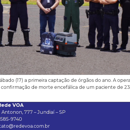
bado (17) a primeira captação de órgãos do ano. A opera
s a confirmação de morte encefálica de um paciente de 2
Rede VOA
 Antonon, 777 – Jundiaí – SP
4585-9740
tato@redevoa.com.br