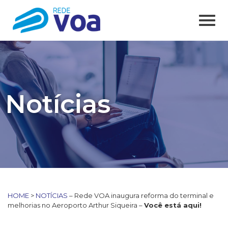
Notícias
HOME
>
NOTÍCIAS
– Rede VOA inaugura reforma do terminal e
melhorias no Aeroporto Arthur Siqueira –
Você está aqui!