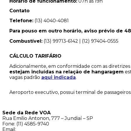
Horário de funcionamento:
07h às 19h
Contato
Telefone:
(13) 4040-4081
Para pouso em outro horário, aviso prévio de 48
Combustível:
(13) 99713-6142 | (12) 97404-0555
CÁLCULO TARIFÁRIO
Adicionalmente, em conformidade com as diretrizes
estejam incluídas na relação de hangaragem
est
vagas padrão
aqui indicada
.
Aeroporto executivo, possui terminal de passageiros
Sede da Rede VOA
Rua Emilio Antonon, 777 – Jundiaí – SP
Fone: (11)
4585-9740
Email:
contato@redevoa.com.br