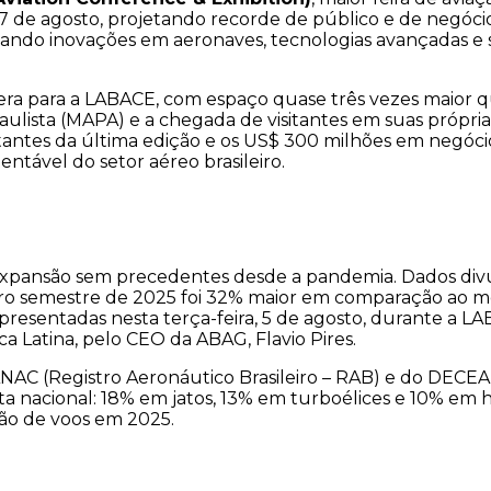
a 7 de agosto, projetando recorde de público e de negóc
ntando inovações em aeronaves, tecnologias avançadas e
a para a LABACE, com espaço quase três vezes maior q
lista (MAPA) e a chegada de visitantes em suas próprias
visitantes da última edição e os US$ 300 milhões em negó
ntável do setor aéreo brasileiro.
xpansão sem precedentes desde a pandemia. Dados divulg
o semestre de 2025 foi 32% maior em comparação ao me
resentadas nesta terça-feira, 5 de agosto, durante a L
ca Latina, pelo CEO da ABAG, Flavio Pires.
 ANAC (Registro Aeronáutico Brasileiro – RAB) e do DEC
a nacional: 18% em jatos, 13% em turboélices e 10% em he
hão de voos em 2025.