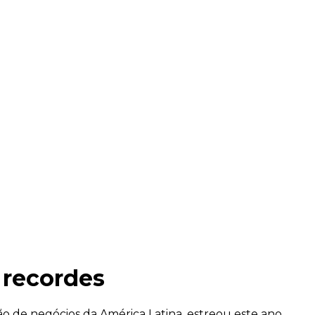
 recordes
ação de negócios da América Latina, estreou este ano