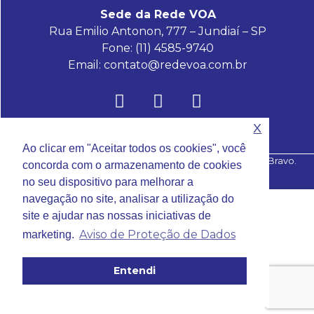
Sede da Rede VOA
Rua Emilio Antonon, 777 – Jundiaí – SP
Fone: (11)
4585-9740
Email:
contato@redevoa.com.br
X
Ao clicar em "Aceitar todos os cookies", você
Rede Voa, 2023 – Site desenvolvido por
EGOM
e
Alpha Bravo
.
concorda com o armazenamento de cookies
no seu dispositivo para melhorar a
navegação no site, analisar a utilização do
site e ajudar nas nossas iniciativas de
Aviso de Proteção de Dados
marketing.
Entendi