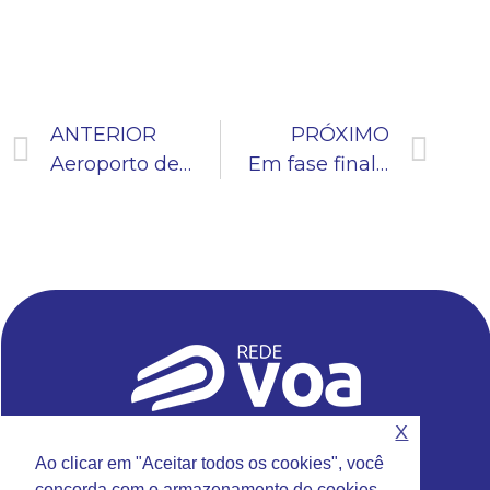
ANTERIOR
PRÓXIMO
Aeroporto de Jundiaí recebe agentes de Defesa Civil para capacitação
Em fase final de aprovação, R-AFIS recebe visita técnica do ICEA
X
Sede da Rede VOA
Ao clicar em "Aceitar todos os cookies", você
Rua Emilio Antonon, 777 – Jundiaí – SP
concorda com o armazenamento de cookies