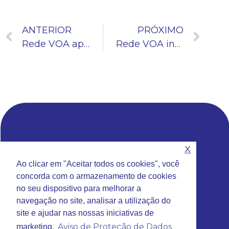
ANTERIOR
PRÓXIMO
Rede VOA apresenta projeto de ampliação do Aeroporto Leite Lopes em Ribeirão Preto
Rede VOA inaugura ampliação do terminal de passageiros do Aeroporto de Ribeirão Preto
X
Sede da Rede VOA
Ao clicar em "Aceitar todos os cookies", você
Rua Emilio Antonon, 777 – Jundiaí – SP
concorda com o armazenamento de cookies
Fone: (11) 4585-9740
no seu dispositivo para melhorar a
Email:
contato@redevoa.com.br
navegação no site, analisar a utilização do
site e ajudar nas nossas iniciativas de
Aviso de Proteção de Dados
marketing.